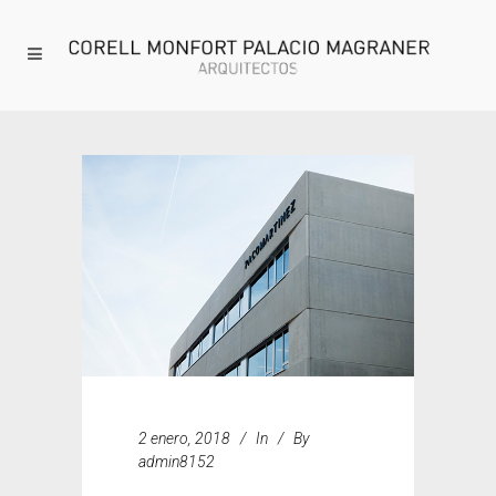
2 enero, 2018
In
By
admin8152