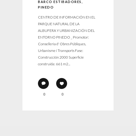
BARCO ESTIBADORES,
PINEDO
CENTRO DE INFORMACIÓN EN EL
PARQUE NATURAL DE LA
ALBUFERA Y URBANIZACIÓN DEL
ENTORNO PINEDO _ Promotor:
Conselleria d' Obres Públiques,
Urbanisme i Transports Fase:
Construcción 2000 Superficie
construida: 661 m2...
0
0