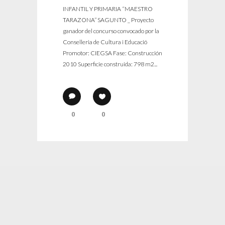
INFANTIL Y PRIMARIA “MAESTRO
TARAZONA” SAGUNTO _ Proyecto
ganador del concurso convocado por la
Conselleria de Cultura i Educació
Promotor: CIEGSA Fase: Construcción
2010 Superficie construida: 798 m2...
0
0