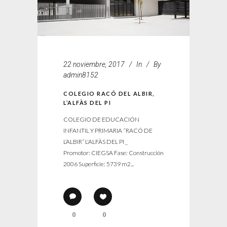
22 noviembre, 2017
In
By
admin8152
COLEGIO RACÓ DEL ALBIR,
L’ALFÀS DEL PI
COLEGIO DE EDUCACIÓN
INFANTIL Y PRIMARIA “RACÓ DE
L’ALBIR” L'ALFÀS DEL PI _
Promotor: CIEGSA Fase: Construcción
2006 Superficie: 5739 m2...
0
0